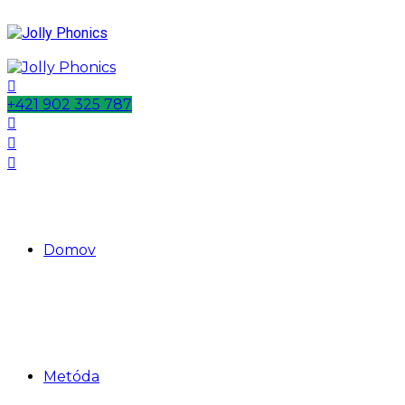
+421 902 325 787
Domov
Metóda