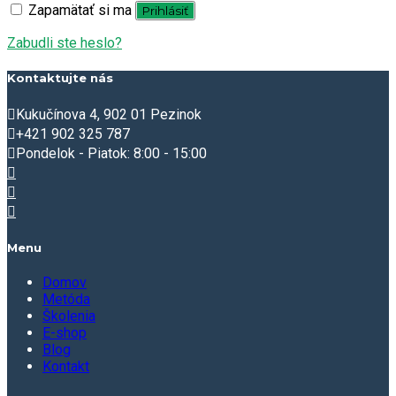
Zapamätať si ma
Prihlásiť
Zabudli ste heslo?
Kontaktujte nás
Kukučínova 4, 902 01 Pezinok
+421 902 325 787
Pondelok - Piatok: 8:00 - 15:00
Menu
Domov
Metóda
Školenia
E-shop
Blog
Kontakt