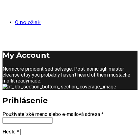
0 položiek
My Account
Normcore proident sed selvage. Post-ironic ugh master
cleanse etsy you probably haven't heard of them mustache
mollit readymade.
Prihlásenie
Povinné
Používateľské meno alebo e-mailová adresa
*
Povinné
Heslo
*