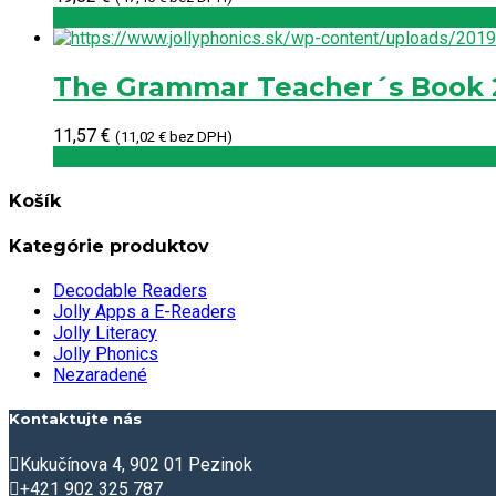
The Grammar Teacher´s Book 
11,57
€
(
11,02
€
bez DPH)
Košík
Kategórie produktov
Decodable Readers
Jolly Apps a E-Readers
Jolly Literacy
Jolly Phonics
Nezaradené
Kontaktujte nás
Kukučínova 4, 902 01 Pezinok
+421 902 325 787