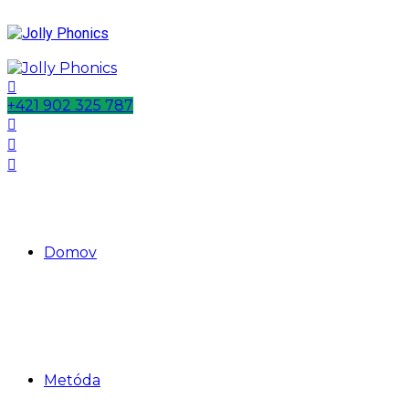
+421 902 325 787
Domov
Metóda