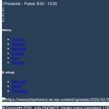
Pondelok - Piatok: 8:00 - 15:00
Menu
Domov
Metóda
Školenia
E-shop
Blog
Kontakt
E-shop
Môj účet
Košík
Pokladňa
© Copyright 2026 Jolly PHONICS. Všetky práva vyhradené. |
O