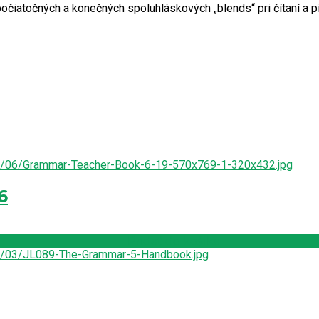
očiatočných a konečných spoluhláskových „blends“ pri čítaní a pí
6
Pridať do košíka