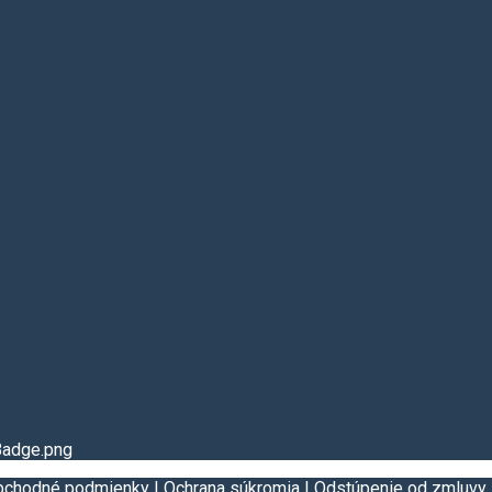
bchodné podmienky
|
Ochrana súkromia
|
Odstúpenie od zmluvy