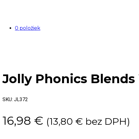
0 položiek
Jolly Phonics Blends 
SKU:
JL372
16,98
€
(
13,80
€
bez DPH)