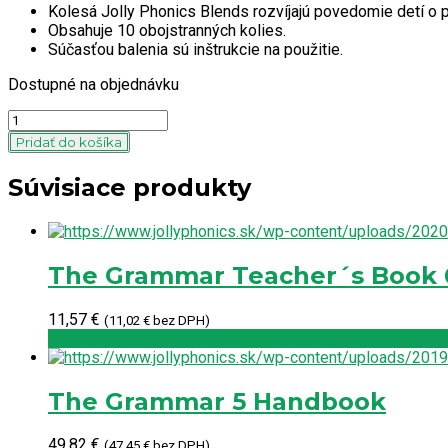
Kolesá Jolly Phonics Blends rozvíjajú povedomie detí o p
Obsahuje 10 obojstranných kolies.
Súčasťou balenia sú inštrukcie na použitie.
Dostupné na objednávku
Quantity
Pridať do košíka
Súvisiace produkty
The Grammar Teacher´s Book 
11,57
€
(
11,02
€
bez DPH)
The Grammar 5 Handbook
49,82
€
(
47,45
€
bez DPH)