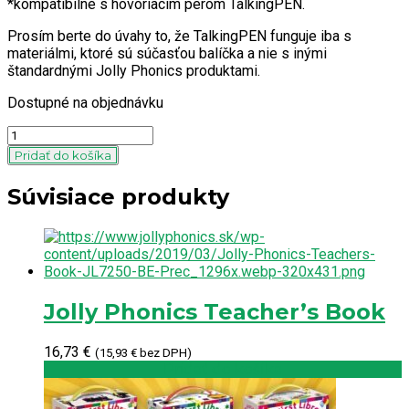
*kompatibilné s hovoriacim perom TalkingPEN.
Prosím berte do úvahy to, že TalkingPEN funguje iba s
materiálmi, ktoré sú súčasťou balíčka a nie s inými
štandardnými Jolly Phonics produktami.
Dostupné na objednávku
Quantity
Pridať do košíka
Súvisiace produkty
Jolly Phonics Teacher’s Book
16,73
€
(
15,93
€
bez DPH)
Pridať do košíka