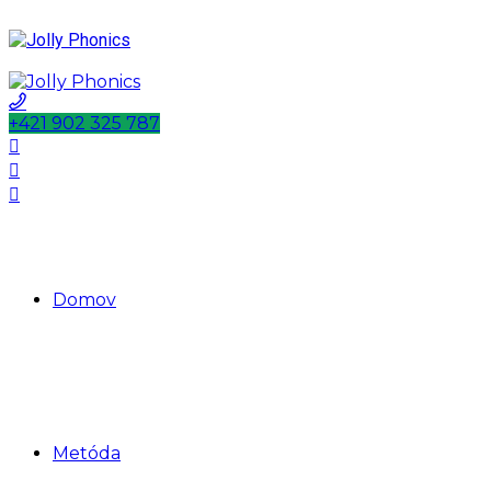
+421 902 325 787
Domov
Metóda