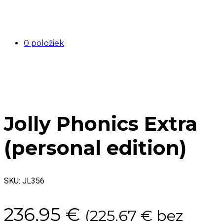
0 položiek
Jolly Phonics Extra
(personal edition)
SKU:
JL356
236,95
€
(
225,67
€
bez