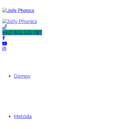
+421 902 325 787
Domov
Metóda