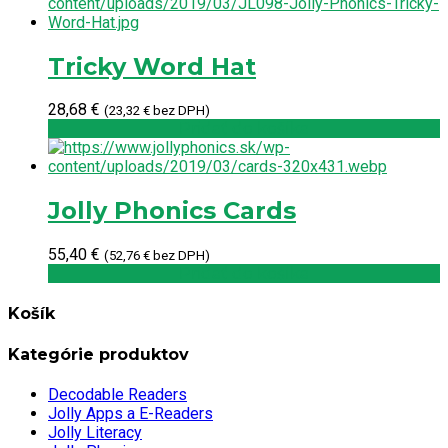
Tricky Word Hat
28,68
€
(
23,32
€
bez DPH)
Pridať do košíka
Jolly Phonics Cards
55,40
€
(
52,76
€
bez DPH)
Pridať do košíka
Košík
Kategórie produktov
Decodable Readers
Jolly Apps a E-Readers
Jolly Literacy