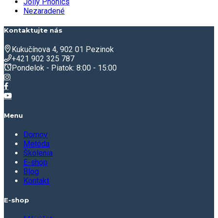
Jolly Phonics
Nezaradené
Kontaktujte nás
Kukučínova 4, 902 01 Pezinok
+421 902 325 787
Pondelok - Piatok: 8:00 - 15:00
Menu
Domov
Metóda
Školenia
E-shop
Blog
Kontakt
E-shop