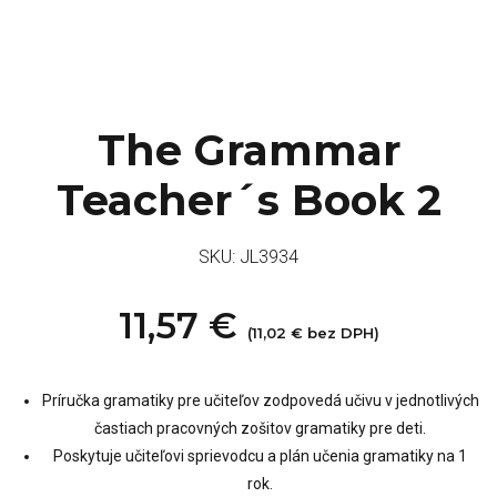
The Grammar
Teacher´s Book 2
SKU:
JL3934
11,57
€
(
11,02
€
bez DPH)
Príručka gramatiky pre učiteľov zodpovedá učivu v jednotlivých
častiach pracovných zošitov gramatiky pre deti.
Poskytuje učiteľovi sprievodcu a plán učenia gramatiky na 1
rok.