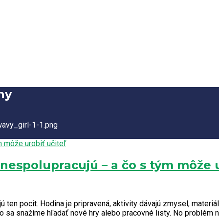
ny
 nespolupracujú – a čo s tým môže u
jú ten pocit. Hodina je pripravená, aktivity dávajú zmysel, materi
o sa snažíme hľadať nové hry alebo pracovné listy. No problém nem