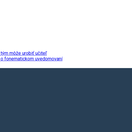
 tým môže urobiť učiteľ
da o fonematickom uvedomovaní