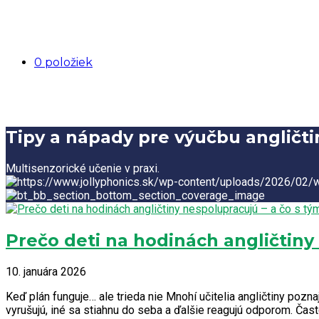
0 položiek
Tipy a nápady pre výučbu angličti
Multisenzorické učenie v praxi.
Prečo deti na hodinách angličtiny
10. januára 2026
Keď plán funguje… ale trieda nie Mnohí učitelia angličtiny pozna
vyrušujú, iné sa stiahnu do seba a ďalšie reagujú odporom. Čast