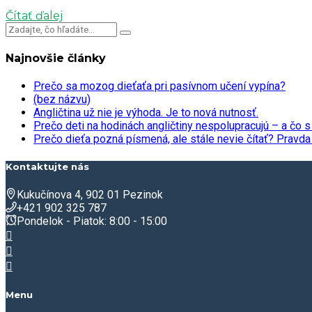
Čítať ďalej
Najnovšie články
Prečo sa mozog dieťaťa pri pasívnom učení vypína?
(bez názvu)
Angličtina už nie je výhoda. Je to nová nutnosť.
Prečo deti na hodinách angličtiny nespolupracujú – a čo s
Prečo dieťa pozná písmená, ale stále nevie čítať? Prav
Kontaktujte nás
Kukučínova 4, 902 01 Pezinok
+421 902 325 787
Pondelok - Piatok: 8:00 - 15:00
Menu