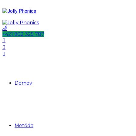
+421 902 325 787
Domov
Metóda