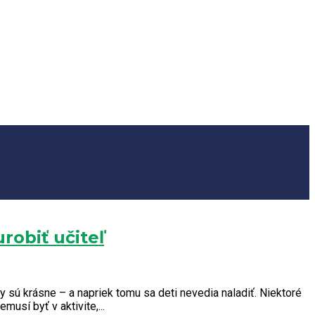
robiť učiteľ
ály sú krásne – a napriek tomu sa deti nevedia naladiť. Niektoré
usí byť v aktivite,...