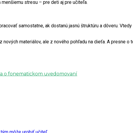
menšiemu stresu – pre deti aj pre učiteľa.
pracovať samostatne, ak dostanú jasnú štruktúru a dôveru. Vtedy
nových materiálov, ale z nového pohľadu na dieťa. A presne o tom
avda o fonematickom uvedomovaní
 tým môže urobiť učiteľ