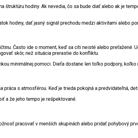
štruktúru hodiny. Ak nevedia, čo sa bude diať alebo ak je tempo 
atok hodiny, dať jasný signál prechodu medzi aktivitami alebo p
tinu. Často ide o moment, keď sa cíti neisté alebo preťažené. Uč
vať skôr, než situácia prerastie do konfliktu.
nkou minimálnej pomoci. Dieťa dostane len toľko podpory, koľko
a práca s atmosférou. Keď je trieda pokojná a predvídateľná, det
obiť a že jeho tempo je rešpektované.
možnosť pracovať v menších skupinách alebo pridať pohybový prv