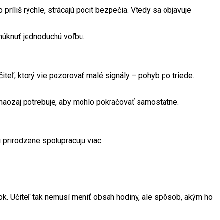
príliš rýchle, strácajú pocit bezpečia. Vtedy sa objavuje
onúknuť jednoduchú voľbu.
iteľ, ktorý vie pozorovať malé signály – pohyb po triede,
 naozaj potrebuje, aby mohlo pokračovať samostatne.
i prirodzene spolupracujú viac.
ok. Učiteľ tak nemusí meniť obsah hodiny, ale spôsob, akým ho