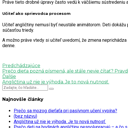
Práve tieto drobné úpravy často vedú k väčšiemu sústredeniu a 
Učiteľ ako sprievodca procesom
Učiteľ angličtiny nemusí byť neustále animátorom. Deti dokážu 
súčasťou triedy.
A možno práve vtedy si učiteľ uvedomí, že zmena neprichádza z 
denne.
Predchádzajúce
Prečo dieťa pozná písmená, ale stále nevie čítať? Pr
Ďalšie
Angličtina už nie je výhoda. Je to nová nutnosť.
Najnovšie články
Prečo sa mozog dieťaťa pri pasívnom učení vypína?
(bez názvu)
Angličtina už nie je výhoda. Je to nová nutnosť.
Prečo deti na hodinách angličtiny nespolupracujú – a čo s