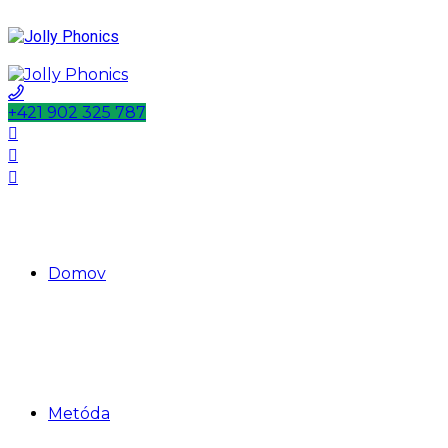
+421 902 325 787
Domov
Metóda