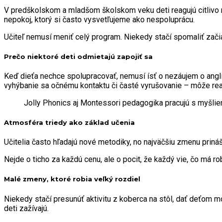
V predškolskom a mladšom školskom veku deti reagujú citlivo na 
nepokoj, ktorý si často vysvetľujeme ako nespoluprácu.
Učiteľ nemusí meniť celý program. Niekedy stačí spomaliť zači
Prečo niektoré deti odmietajú zapojiť sa
Keď dieťa nechce spolupracovať, nemusí ísť o nezáujem o anglič
vyhýbanie sa očnému kontaktu či časté vyrušovanie – môže reago
Jolly Phonics aj Montessori pedagogika pracujú s myšlie
Atmosféra triedy ako základ učenia
Učitelia často hľadajú nové metodiky, no najväčšiu zmenu prináš
Nejde o ticho za každú cenu, ale o pocit, že každý vie, čo má r
Malé zmeny, ktoré robia veľký rozdiel
Niekedy stačí presunúť aktivitu z koberca na stôl, dať deťom 
deti zažívajú.