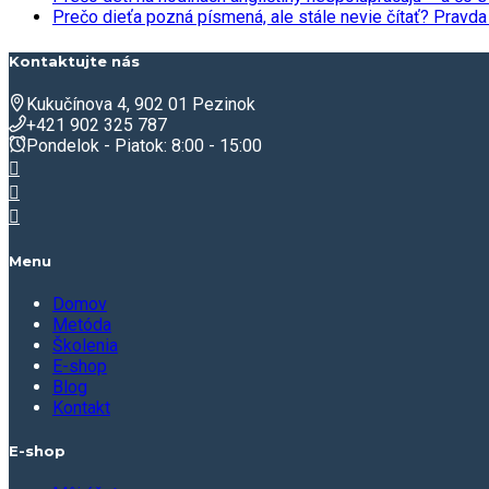
Prečo dieťa pozná písmená, ale stále nevie čítať? Prav
Kontaktujte nás
Kukučínova 4, 902 01 Pezinok
+421 902 325 787
Pondelok - Piatok: 8:00 - 15:00
Menu
Domov
Metóda
Školenia
E-shop
Blog
Kontakt
E-shop