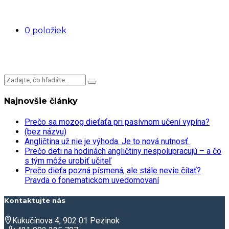
0 položiek
Najnovšie články
Prečo sa mozog dieťaťa pri pasívnom učení vypína?
(bez názvu)
Angličtina už nie je výhoda. Je to nová nutnosť.
Prečo deti na hodinách angličtiny nespolupracujú – a čo
s tým môže urobiť učiteľ
Prečo dieťa pozná písmená, ale stále nevie čítať?
Pravda o fonematickom uvedomovaní
Kontaktujte nás
Kukučínova 4, 902 01 Pezinok