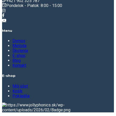
+421 902 325 787
Pondelok - Piatok: 8:00 - 15:00
Menu
Domov
Metóda
Školenia
E-shop
Blog
Kontakt
E-shop
Môj účet
Košík
Pokladňa