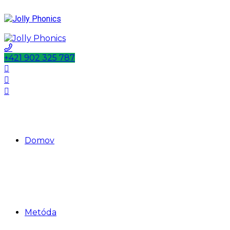
+421 902 325 787
Domov
Metóda