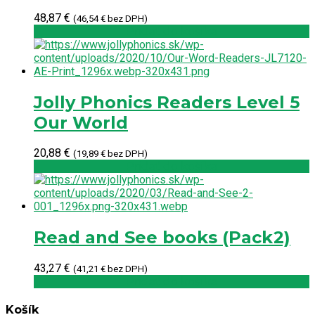
48,87
€
(
46,54
€
bez DPH)
Pridať do košíka
Jolly Phonics Readers Level 5
Our World
20,88
€
(
19,89
€
bez DPH)
Pridať do košíka
Read and See books (Pack2)
43,27
€
(
41,21
€
bez DPH)
Pridať do košíka
Košík