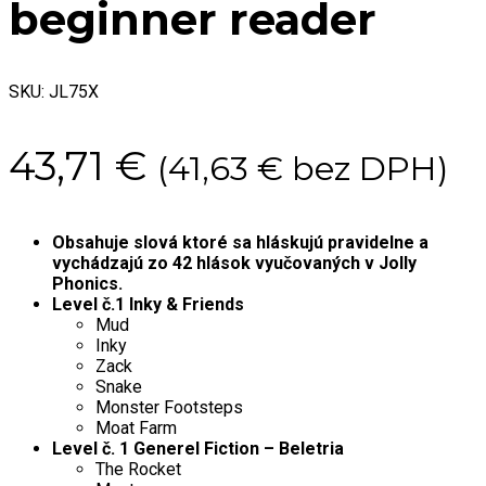
beginner reader
SKU:
JL75X
43,71
€
(
41,63
€
bez DPH)
Obsahuje slová ktoré sa hláskujú pravidelne a
vychádzajú zo 42 hlások vyučovaných v Jolly
Phonics.
Level č.1 Inky & Friends
Mud
Inky
Zack
Snake
Monster Footsteps
Moat Farm
Level č. 1 Generel Fiction – Beletria
The Rocket