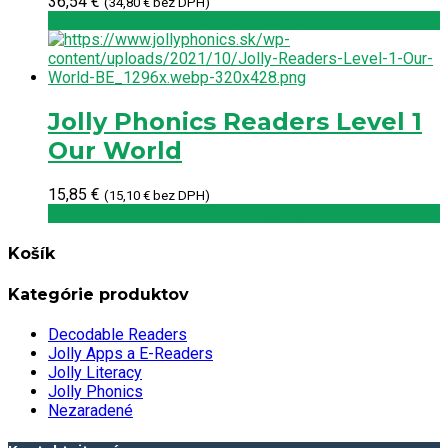
36,54
€
(
34,80
€
bez DPH)
Pridať do košíka
Jolly Phonics Readers Level 1
Our World
15,85
€
(
15,10
€
bez DPH)
Pridať do košíka
Košík
Kategórie produktov
Decodable Readers
Jolly Apps a E-Readers
Jolly Literacy
Jolly Phonics
Nezaradené