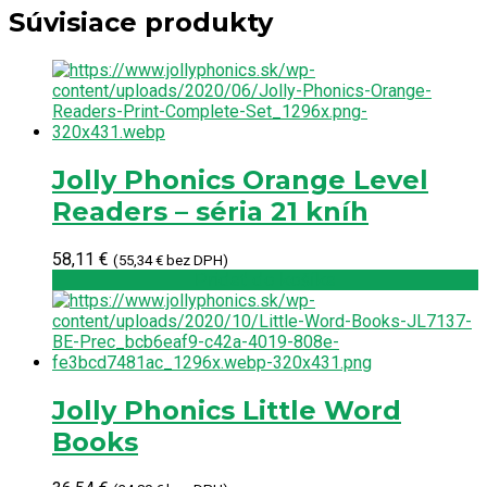
Súvisiace produkty
Jolly Phonics Orange Level
Readers – séria 21 kníh
58,11
€
(
55,34
€
bez DPH)
Pridať do košíka
Jolly Phonics Little Word
Books