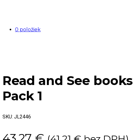
0 položiek
Read and See books
Pack 1
SKU:
JL2446
43,27
€
(
41,21
€
bez DPH)