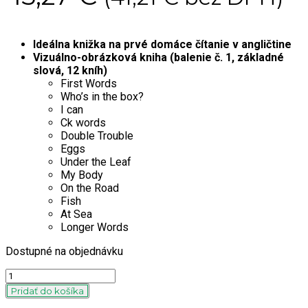
Ideálna knižka na prvé domáce čítanie v angličtine
Vizuálno-obrázková kniha (balenie č. 1, základné
slová, 12 kníh)
First Words
Who’s in the box?
I can
Ck words
Double Trouble
Eggs
Under the Leaf
My Body
On the Road
Fish
At Sea
Longer Words
Dostupné na objednávku
Quantity
Pridať do košíka