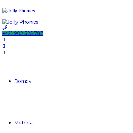
+421 902 325 787
Domov
Metóda